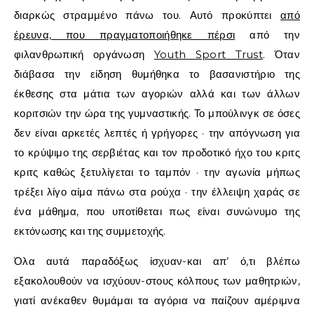
διαρκώς στραμμένο πάνω του.
Αυτό προκύπτει
από
έρευνα, που πραγματοποιήθηκε πέρσι
από την
φιλανθρωπική οργάνωση
Youth Sport Trust
. Όταν
διάβασα την είδηση θυμήθηκα το βασανιστήριο της
έκθεσης στα μάτια των αγοριών αλλά και των άλλων
κοριτσιών την ώρα της γυμναστικής. Το μπούλινγκ σε όσες
δεν είναι αρκετές λεπτές ή γρήγορες · την απόγνωση για
το κρύψιμο της σερβιέτας και τον προδοτικό ήχο του κριτς
κριτς καθώς ξετυλίγεται το ταμπόν · την αγωνία μήπως
τρέξει λίγο αίμα πάνω στα ρούχα · την έλλειψη χαράς σε
ένα μάθημα, που υποτίθεται πως είναι συνώνυμο της
εκτόνωσης και της συμμετοχής.
Όλα αυτά παραδόξως ίσχυαν-και απ’ ό,τι βλέπω
εξακολουθούν να ισχύουν-στους κόλπους των μαθητριών,
γιατί ανέκαθεν θυμάμαι τα αγόρια να παίζουν αμέριμνα