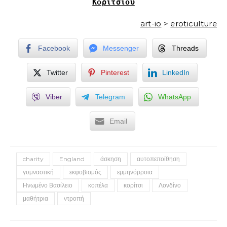
Κοριτσιού
art-io
>
eroticulture
Facebook
Messenger
Threads
Twitter
Pinterest
LinkedIn
Viber
Telegram
WhatsApp
Email
charity
England
άσκηση
αυτοπεποίθηση
γυμναστική
εκφοβισμός
εμμηνόρροια
Ηνωμένο Βασίλειο
κοπέλα
κορίτσι
Λονδίνο
μαθήτρια
ντροπή