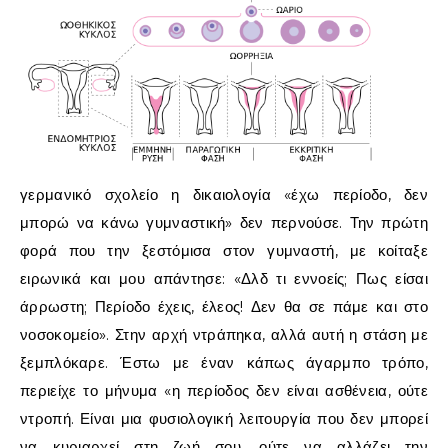
γερμανικό σχολείο η δικαιολογία «έχω περίοδο, δεν
μπορώ να κάνω γυμναστική» δεν περνούσε. Την πρώτη
φορά που την ξεστόμισα στον γυμναστή, με κοίταξε
ειρωνικά και μου απάντησε: «Δλδ τι εννοείς; Πως είσαι
άρρωστη; Περίοδο έχεις, έλεος! Δεν θα σε πάμε και στο
νοσοκομείο». Στην αρχή ντράπηκα, αλλά αυτή η στάση με
ξεμπλόκαρε. Έστω με έναν κάπως άγαρμπο τρόπο,
περιείχε το μήνυμα «η περίοδος δεν είναι ασθένεια, ούτε
ντροπή. Είναι μια φυσιολογική λειτουργία που δεν μπορεί
να κυριαρχεί στη ζωή σου, ούτε να αλλάζει την