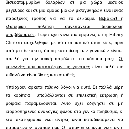
δισεκατομμυρίων δολαρίων σε μια χώρα μεσαίου
μεγέθους και σε μια ομάδα βίαιων
μισογύνηδων
είναι ένας
παράξενος τρόπος για να το δείξουμε.
Βεβαίως! η
εξωτερική πολιτική συνεπάγεται δύσκολους
συμβιβασμούς
. Τώρα έχει γίνει πιο εμφανές ότι η Hillary
Clinton ασχολήθηκε με κάτι σημαντικό όταν είπε, πριν
από μια δεκαετία, ότι «η καταπίεση των γυναικών είναι…
απειλή για την κοινή ασφάλεια του κόσμου μας».
Οι
κοινωνίες που καταπιέζουν τις γυναίκες
είναι πολύ πιο
πιθανό να είναι βίαιες και ασταθείς.
Υπάρχουν αρκετοί πιθανοί λόγοι για αυτό. Σε πολλά μέρη
τα κορίτσια
υποβάλλονται σε επιλεκτική έκτρωση ή
μοιραία παραμελούνται. Αυτό έχει οδηγήσει σε μη
ισορροπημένες αναλογίες φύλου στο γενικό πληθυσμό, κι
έτσι εκατομμύρια νέοι άντρες είναι καταδικασμένοι να
παραμείνουν ανύπαντροι. Οι απογοητευμένοι νέοι είναι