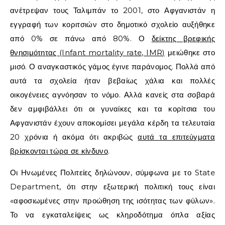
ανέτρεψαν τους Ταλιμπάν το 2001, στο Αφγανιστάν η
εγγραφή των κοριτσιών στο δημοτικό σχολείο αυξήθηκε
από 0% σε πάνω από 80%. Ο
δείκτης βρεφικής
θνησιμότητας (Infant mortality rate, IMR)
μειώθηκε στο
μισό. Ο αναγκαστικός γάμος έγινε παράνομος. Πολλά από
αυτά τα σχολεία ήταν βεβαίως χάλια και πολλές
οικογένειες αγνόησαν το νόμο. Αλλά κανείς στα σοβαρά
δεν αμφιβάλλει ότι οι γυναίκες και τα κορίτσια του
Αφγανιστάν έχουν αποκομίσει μεγάλα κέρδη τα τελευταία
20 χρόνια ή ακόμα ότι ακριβώς
αυτά τα επιτεύγματα
βρίσκονται τώρα σε κίνδυνο
.
Οι Ηνωμένες Πολιτείες δηλώνουν, σύμφωνα με το
State
Department, ότι
στην εξωτερική πολιτική τους είναι
«αφοσιωμένες στην προώθηση της ισότητας των φύλων».
Το να εγκαταλείψεις ως κληροδότημα
όπλα αξίας