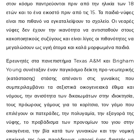
στον κόσμο παντρεύονται πριν από την ηλικία των 18
ετών και το ένα εικοστό πριν από τις 15. Τα παιδιά-νύφες
είναι πιο πιθανό να εγκαταλείψουν το σχολείο. Οι νεαρές
νύφες δεν έχουν την ικανότητα να αντισταθούν στους
κακοποιητικούς συζύγους και είναι λίγες οι πιθανότητες να
μεγαλώσουν ως υγιή άτομα και καλά μορφωμένα παιδιά.
Ερευνητές στα πανεπιστήμια
Texas A&M
και Brigham
Young συνέταξαν έναν παγκόσμιο δείκτη προ-νεωτερικής
(κατάστασης) στάσης απέναντι στις γυναίκες που
συμπεριλαμβάνει τα σεξιστικά οικογενειακά έθιμα και
νόμους, την ανισότητα των δικαιωμάτων στην ιδιοκτησία,
τους πρόωρους γάμους για τα κορίτσια, τον γάμο που
επιλέγουν οι πατεράδες, την πολυγαμία, την εξαγορά της
νύφης, το προβάδισμα των προνομίων του γιου στην
οικογένεια, την βία κατά των γυναικών και την νομική
επιείκειά της (για παράδειγμα: μπορεί ένας βιαστής να