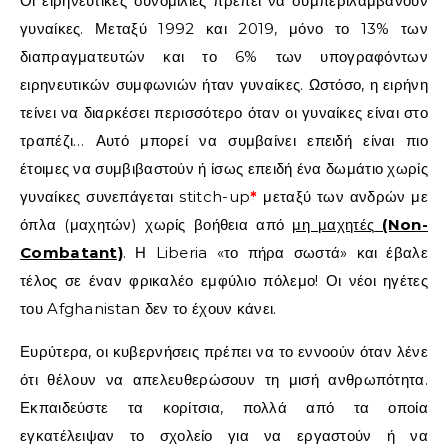
Οι ειρηνευτικές συνομιλίες πρέπει να συμπεριλαμβάνουν
γυναίκες. Μεταξύ 1992 και 2019, μόνο το 13% των
διαπραγματευτών και το 6% των υπογραφόντων
ειρηνευτικών συμφωνιών ήταν γυναίκες. Ωστόσο, η ειρήνη
τείνει να διαρκέσει περισσότερο όταν οι γυναίκες είναι στο
τραπέζι… Αυτό μπορεί να συμβαίνει επειδή είναι πιο
έτοιμες να συμβιβαστούν ή ίσως επειδή ένα δωμάτιο χωρίς
γυναίκες συνεπάγεται stitch-up
*
μεταξύ των ανδρών με
όπλα (μαχητών) χωρίς βοήθεια από
μη μαχητές
(Non-
Combatant)
. Η Liberia «το πήρα σωστά» και έβαλε
τέλος σε έναν φρικαλέο εμφύλιο πόλεμο! Οι νέοι ηγέτες
του Afghanistan δεν το έχουν κάνει.
Ευρύτερα, οι κυβερνήσεις πρέπει να το εννοούν όταν λένε
ότι θέλουν να απελευθερώσουν τη μισή ανθρωπότητα.
Εκπαιδεύστε τα κορίτσια, πολλά από τα οποία
εγκατέλειψαν το σχολείο για να εργαστούν ή να