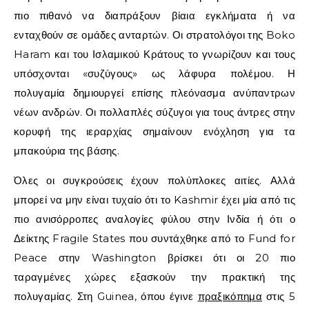
πιο πιθανό να διαπράξουν βίαια εγκλήματα ή να
ενταχθούν σε ομάδες ανταρτών. Οι στρατολόγοι της
Boko
Haram
και του Ισλαμικού Κράτους το γνωρίζουν και τους
υπόσχονται «συζύγους» ως λάφυρα πολέμου. Η
πολυγαμία δημιουργεί επίσης πλεόνασμα ανύπαντρων
νέων ανδρών. Οι πολλαπλές σύζυγοι για τους άντρες στην
κορυφή της ιεραρχίας σημαίνουν ενόχληση για τα
μπακούρια της βάσης.
Όλες οι συγκρούσεις έχουν πολύπλοκες αιτίες. Αλλά
μπορεί να μην είναι τυχαίο ότι το Kashmir έχει μία από τις
πιο ανισόρροπες αναλογίες φύλου στην Ινδία ή ότι ο
Δείκτης Fragile States που συντάχθηκε από το Fund for
Peace στην Washington βρίσκει ότι οι 20 πιο
ταραγμένες χώρες εξασκούν την πρακτική της
πολυγαμίας. Στη Guinea, όπου έγινε
πραξικόπημα
στις 5