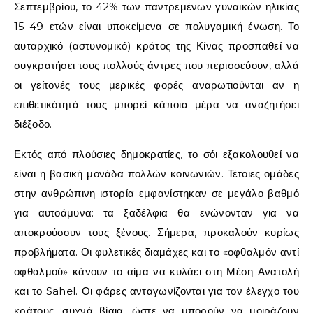
Σεπτεμβρίου, το 42% των παντρεμένων γυναικών ηλικίας
15-49 ετών είναι υποκείμενα σε πολυγαμική ένωση. Το
αυταρχικό (αστυνομικό) κράτος της Κίνας προσπαθεί να
συγκρατήσει τους πολλούς άντρες που περισσεύουν, αλλά
οι γείτονές τους μερικές φορές αναρωτιούνται αν η
επιθετικότητά τους μπορεί κάποια μέρα να αναζητήσει
διέξοδο.
Εκτός από πλούσιες δημοκρατίες, το σόι
εξακολουθεί να
είναι η βασική μονάδα πολλών κοινωνιών. Τέτοιες ομάδες
στην ανθρώπινη ιστορία εμφανίστηκαν σε μεγάλο βαθμό
για αυτοάμυνα: τα ξαδέλφια θα ενώνονταν για να
αποκρούσουν τους ξένους. Σήμερα, προκαλούν κυρίως
προβλήματα. Οι φυλετικές διαμάχες και το «
οφθαλμόν αντί
οφθαλμού
» κάνουν το αίμα να κυλάει στη Μέση Ανατολή
και το
Sahel
. Οι φάρες ανταγωνίζονται για τον έλεγχο του
κράτους, συχνά βίαια, ώστε να μπορούν να μοιράζουν