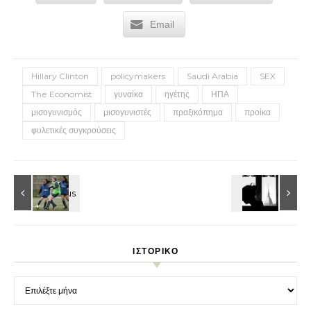
Email
Hillary Clinton
policymakers
Saudi Arabia
SEX
The Economist
γυναίκα
ηγέτης
ΗΠΑ
μισογυνισμός
μισογυνιστές
πραξικόπημα
προίκα
φυλετικές συγκρούσεις
ΙΣΤΟΡΙΚΌ
Ιστορικό