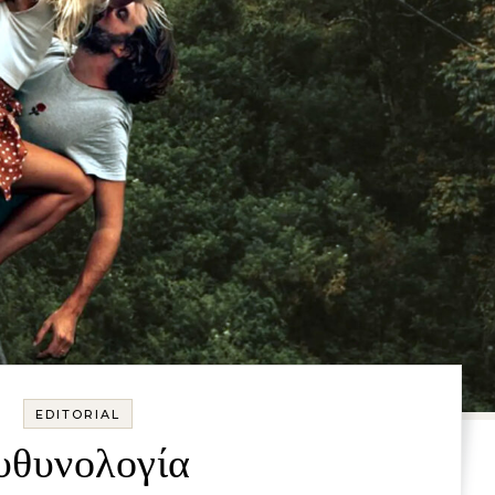
EDITORIAL
υθυνολογία