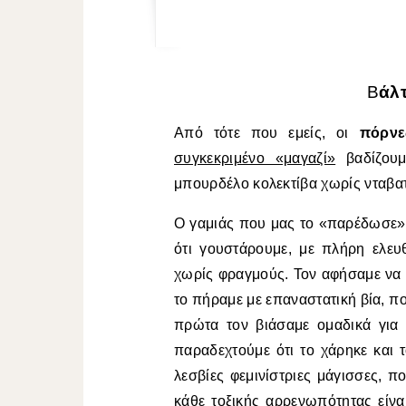
Βάλ
Από τότε που εμείς, οι
πόρνε
συγκεκριμένο «μαγαζί»
βαδίζουμ
μπουρδέλο κολεκτίβα χωρίς νταβατ
Ο γαμιάς που μας το «παρέδωσε»
ότι γουστάρουμε, με πλήρη ελευ
χωρίς φραγμούς. Τον αφήσαμε να π
το πήραμε με επαναστατική βία, πο
πρώτα τον βιάσαμε ομαδικά για 
παραδεχτούμε ότι το χάρηκε και τ
λεσβίες φεμινίστριες μάγισσες, 
κάθε τοξικής αρρενωπότητας είνα