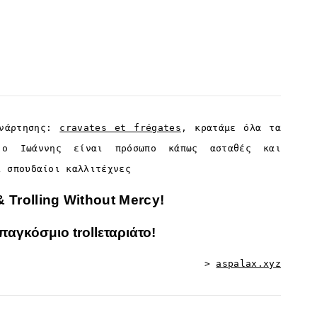
ανάρτησης:
cravates et frégates
, κρατάμε όλα τα
 ο Ιωάννης είναι πρόσωπο κάπως ασταθές και
ι σπουδαίοι καλλιτέχνες
 Trolling Without Mercy!
παγκόσμιο trollεταριάτο!
>
aspalax.xyz