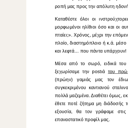
ροπή μας προς την απόλυτη ηδονή
Καταθέστε όλοι οι ινστρούχτορε
μορφωμένοι ηλίθιοι όσο και οι αυ
πταίει;». Χρόνος, μέχρι την επόμε
πλοίο, διαστημόπλοιο ή κ.ά. μέσ
και λεφτά… που πάντα υπάρχουν!
Μέσα από το σωρό, ειδικά του 
ξεχωρίσαμε την postιά
του πρώ
(πρώην) γαμιάς μας τον έδι
συγκεκριμένου καντιανού σταλι
πολλά μαζεμένα. Διαθέτει όμως, ε
έθετε ποτέ ζήτημα μη διάδοσής 
εξουσία, θα τον γράφαμε στις
επαναστατικό προφίλ μας.