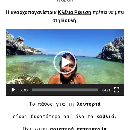
Η
αναρχοπαγανίστρια
Κλέλια Ρένεση
πρέπει να μπει
στη
Βουλή.
Πρόγραμμα
Αναπαραγωγής
Βίντεο
00:00
04:21
Το πάθος για τη
λευτεριά
είναι δυνατότερο απ΄ όλα τα
καβλιά.
Όχι στην
αριστερή πατριαρχία