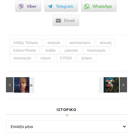
Viber
Telegram
WhatsApp
Email
Αλέξης Τσίπρας
αναρχία
αριστερισμός
εκλογές
Κλέλια Ρένεση
λεσβία
μάγισσα
παγανισμός
πατριαρχία
πόρνη
ΣΥΡΙΖΑ
ψήφος
ΙΣΤΟΡΙΚΌ
Ιστορικό