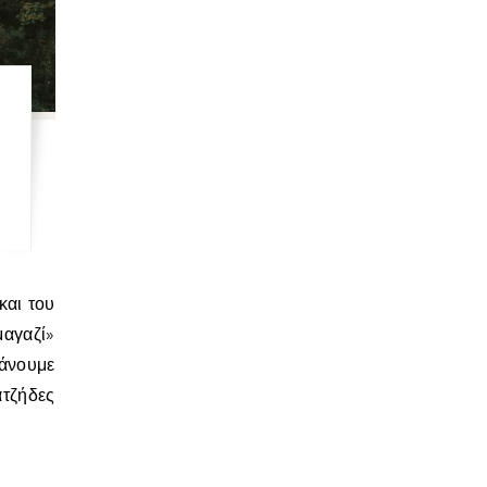
μαγαζί»
άνουμε
ατζήδες