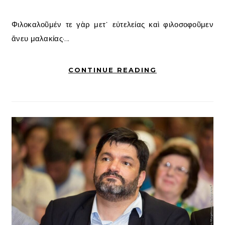
Φιλοκαλοῦμέν τε γὰρ μετ᾽ εὐτελείας καὶ φιλοσοφοῦμεν
ἄνευ μαλακίας·...
CONTINUE READING