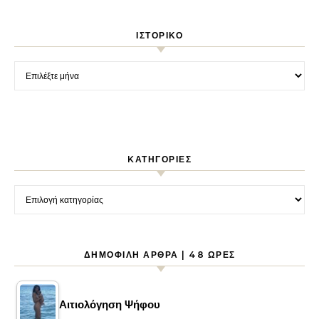
ΙΣΤΟΡΙΚΌ
Ιστορικό
KΑΤΗΓΟΡΊΕΣ
Kατηγορίες
ΔΗΜΟΦΙΛΉ ΆΡΘΡΑ | 48 ΏΡΕΣ
Αιτιολόγηση Ψήφου