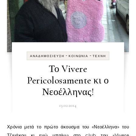
-
-
ΑΝΑΔΗΜΟΣΊΕΥΣΗ
ΚΟΙΝΩΝΊΑ
ΤΈΧΝΗ
Το Vivere
Pericolosamente κι ο
Νεοέλληνας!
13.02.2014
Χρόνια μετά το πρώτο άκουσμα του «Νεοέλληνα» του
Τζιμάκου κι ενώ μπαίνω στο club του «Vivere