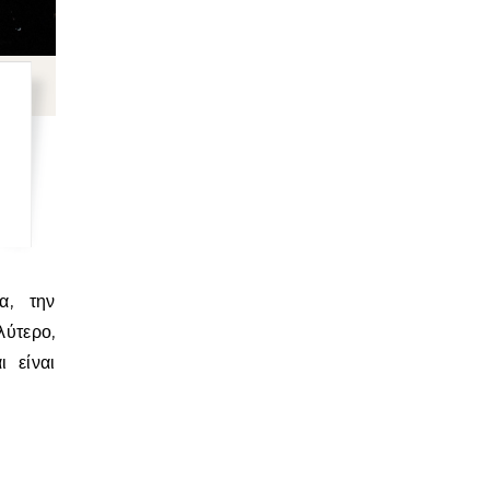
ο
ύτερο,
 είναι