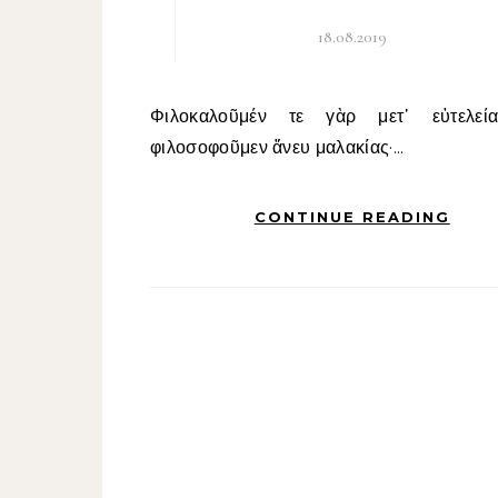
18.08.2019
Φιλοκαλοῦμέν τε γὰρ μετ᾽ εὐτελείας καὶ
φιλοσοφοῦμεν ἄνευ μαλακίας·...
CONTINUE READING