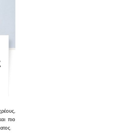
ς
και πιο
ατος.