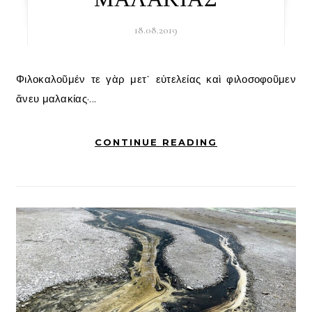
18.08.2019
Φιλοκαλοῦμέν τε γὰρ μετ᾽ εὐτελείας καὶ φιλοσοφοῦμεν
ἄνευ μαλακίας·...
CONTINUE READING