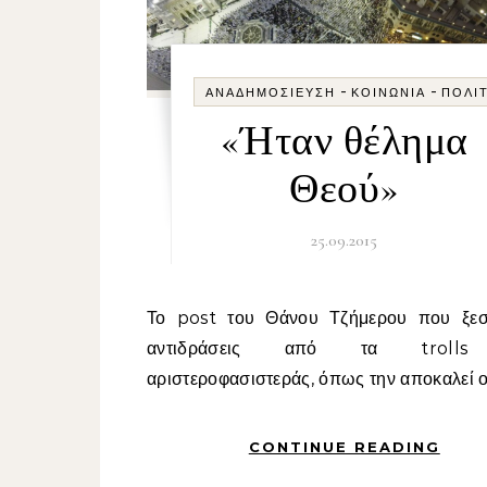
-
-
ΑΝΑΔΗΜΟΣΊΕΥΣΗ
ΚΟΙΝΩΝΊΑ
ΠΟΛΙ
«Ήταν θέλημα
Θεού»
25.09.2015
Το post του Θάνου Τζήμερου που ξεσήκωσε
αντιδράσεις από τα troll
αριστεροφασιστεράς, όπως την αποκαλεί ο 
CONTINUE READING