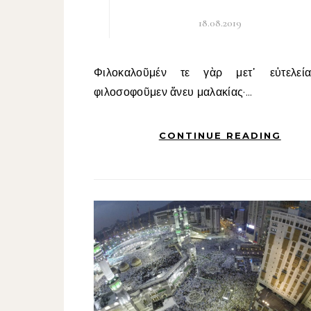
18.08.2019
Φιλοκαλοῦμέν τε γὰρ μετ᾽ εὐτελείας καὶ
φιλοσοφοῦμεν ἄνευ μαλακίας·...
CONTINUE READING