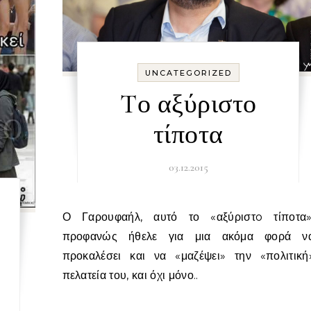
UNCATEGORIZED
Tο αξύριστο
τίποτα
03.12.2015
Ο Γαρουφαήλ, αυτό το «αξύριστo τίποτα»,
προφανώς ήθελε για μια ακόμα φορά ν
προκαλέσει και να «μαζέψει» την «πολιτική
πελατεία του, και όχι μόνο..