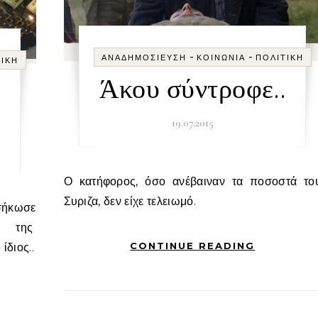
-
-
ΑΝΑΔΗΜΟΣΊΕΥΣΗ
ΚΟΙΝΩΝΊΑ
ΠΟΛΙΤΙΚΉ
ΤΙΚΉ
Άκου σύντροφε..
19.07.2015
Ο κατήφορος, όσο ανέβαιναν τα ποσοστά του
Συριζα, δεν είχε τελειωμό.
s της
CONTINUE READING
ίδιος..