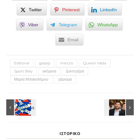
Twitter
Pinterest
LinkedIn
Viber
Telegram
WhatsApp
Email
Editorial
gossip
mezzo
Queen Vada
Sport Billy
γκόμενα
ζωντοχήρα
Μαρία Μπακοδήμου
χάρισμα
ΙΣΤΟΡΙΚΌ