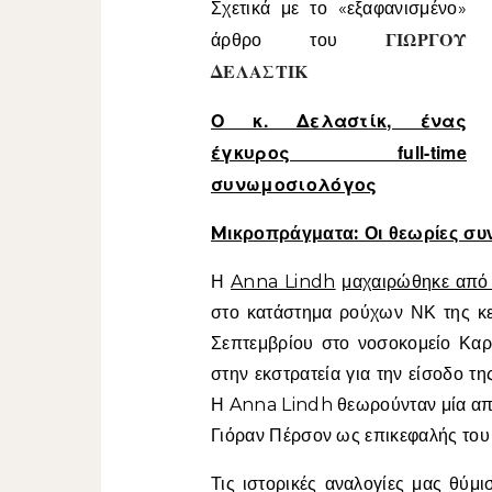
Σχετικά με το «εξαφανισμένο»
ΓΙΩΡΓΟΥ
άρθρο του
ΔΕΛΑΣΤΙΚ
Ο κ. Δελαστίκ, ένας
έγκυρος full-time
συνωμοσιολόγος
Mικροπράγματα: Οι θεωρίες συν
Η
Anna Lindh
μαχαιρώθηκε από 
στο κατάστημα ρούχων ΝΚ της κε
Σεπτεμβρίου στο νοσοκομείο Καρ
στην εκστρατεία για την είσοδο 
Η Anna Lindh θεωρούνταν μία από
Γιόραν Πέρσον ως επικεφαλής του
Τις ιστορικές αναλογίες μας θύμ