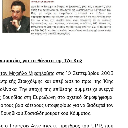
ωμοσίας για το θάνατο της Τζο Κοξ
τον Μιχαήλο Μιχαήλοβιτς
στις 10 Σεπτεμβρίου 2003
ντρικής Στοκχόλμης και απεβίωσε το πρωί της 10ης
ολίνσκα. Την εποχή της επίθεσης συμμετείχε ενεργά
της Σουηδίας στη Ευρωζώνη στο σχετικό δημοψήφισμα.
 τους βασικότερους υποψηφίους για να διαδεχτεί τον
 Σουηδικού Σοσιαλδημοκρατικού Κόμματος.
ισε ο
François Asselineau
, πρόεδρος του UPR, που