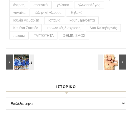
άντρας
αρσενικό
γλώσσα
γλωσσολόγος
γυναίκα
ελληνική γλώσσα
θηλυκό
Ιουλία Λειβαδίτη
Ισπανία
καθημερινότητα
Καμένα Σουτιέν
κοινωνικές διακρίσεις
Λύο Καλοβυρνάς
παπάκι
ΤΑΥΤΟΤΗΤΑ
ΦΕΜΙΝΙΣΜΟΣ
ΙΣΤΟΡΙΚΌ
Ιστορικό