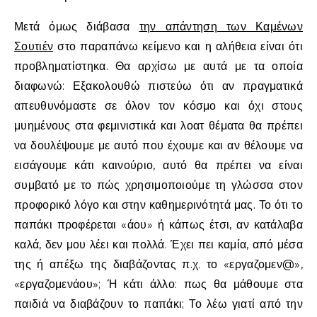
Μετά όμως διάβασα
την απάντηση των Καμένων
Σουτιέν
στο παραπάνω κείμενο και η αλήθεια είναι ότι
προβληματίστηκα. Θα αρχίσω με αυτά με τα οποία
διαφωνώ: Εξακολουθώ πιστεύω ότι αν πραγματικά
απευθυνόμαστε σε όλον τον κόσμο και όχι στους
μυημένους στα φεμινιστικά και λοατ θέματα θα πρέπει
να δουλέψουμε με αυτό που έχουμε και αν θέλουμε να
εισάγουμε κάτι καινούριο, αυτό θα πρέπει να είναι
συμβατό με το πώς χρησιμοποιούμε τη γλώσσα στον
προφορικό λόγο και στην καθημερινότητά μας. Το ότι το
παπάκι προφέρεται «άου» ή κάπως έτσι, αν κατάλαβα
καλά, δεν μου λέει και πολλά. Έχει πει καμία, από μέσα
της ή απέξω της διαβάζοντας π.χ. το «εργαζομεν@»,
«εργαζομενάου»; Ή κάτι άλλο: πως θα μάθουμε στα
παιδιά να διαβάζουν το παπάκι; Το λέω γιατί από την