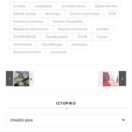
γυναίκα
γυναικάρες
γυναικεία φύση
Εβίνα Μάλτση
Εθνική Ομάδα
εθνόσημο
Ελεάνα Χριστινάκη
ΕΟΚ
Κατερίνα Σωτηρίου
Κώστας Κεραμιδάς
Μαριάννα Αξιοπούλου
Μαριέλα Φασούλα
μπάσκετ
ΟΛΥΜΠΙΑΚΟΣ
Παναθηναϊκός
ΠΑΟΚ
Πράγα
προπόνηση
Πρωτάθλημα
ρατσισμός
Στέλλα Καλτσίδου
χλευασμός
ΙΣΤΟΡΙΚΌ
Ιστορικό