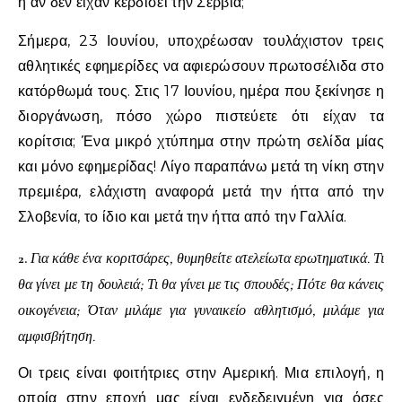
ή αν δεν είχαν κερδίσει την Σερβία;
Σήμερα, 23 Ιουνίου, υποχρέωσαν τουλάχιστον τρεις
αθλητικές εφημερίδες να αφιερώσουν πρωτοσέλιδα στο
κατόρθωμά τους. Στις 17 Ιουνίου, ημέρα που ξεκίνησε η
διοργάνωση, πόσο χώρο πιστεύετε ότι είχαν τα
κορίτσια; Ένα μικρό χτύπημα στην πρώτη σελίδα μίας
και μόνο εφημερίδας! Λίγο παραπάνω μετά τη νίκη στην
πρεμιέρα, ελάχιστη αναφορά μετά την ήττα από την
Σλοβενία, το ίδιο και μετά την ήττα από την Γαλλία.
2.
Για κάθε ένα κοριτσάρες, θυμηθείτε ατελείωτα ερωτηματικά. Τι
θα γίνει με τη δουλειά; Τι θα γίνει με τις σπουδές; Πότε θα κάνεις
οικογένεια; Όταν μιλάμε για γυναικείο αθλητισμό, μιλάμε για
αμφισβήτηση.
Οι τρεις είναι φοιτήτριες στην Αμερική. Μια επιλογή, η
οποία στην εποχή μας είναι ενδεδειγμένη για όσες