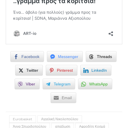
Facebook
Messenger
Threads
Twitter
Pinterest
LinkedIn
Viber
Telegram
WhatsApp
Email
Eurobasket
Αγγελική Νικολοπούλου
Άννα Σπυριδοπούλου
απαξίωση
Αφροδίτη Κοσμά