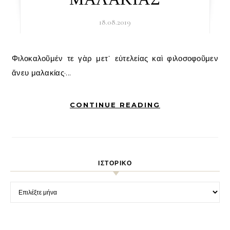
18.08.2019
Φιλοκαλοῦμέν τε γὰρ μετ᾽ εὐτελείας καὶ φιλοσοφοῦμεν
ἄνευ μαλακίας·...
CONTINUE READING
ΙΣΤΟΡΙΚΌ
Ιστορικό