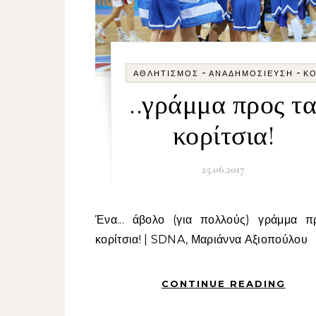
-
-
ΑΘΛΗΤΙΣΜΌΣ
ΑΝΑΔΗΜΟΣΊΕΥΣΗ
ΚΟ
..γράμμα προς τ
κορίτσια!
25.06.2017
Ένα... άβολο (για πολλούς) γράμμα προς τα
κορίτσια! | SDNA, Μαριάννα Αξιοπούλου
CONTINUE READING