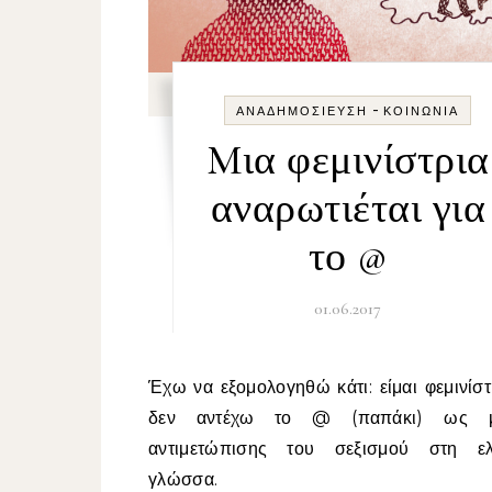
-
ΑΝΑΔΗΜΟΣΊΕΥΣΗ
ΚΟΙΝΩΝΊΑ
Mια φεμινίστρια
αναρωτιέται για
το @
01.06.2017
Έχω να εξομολογηθώ κάτι: είμαι φεμινίστρια και
δεν αντέχω το @ (παπάκι) ως μ
αντιμετώπισης του σεξισμού στη ελ
γλώσσα.