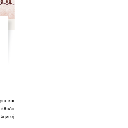
έθοδο
ληνική