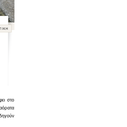
ΤΙΚΉ
αόρατα
οδηγούν