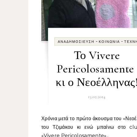
-
-
ΑΝΑΔΗΜΟΣΊΕΥΣΗ
ΚΟΙΝΩΝΊΑ
ΤΈΧΝ
Το Vivere
Pericolosament
κι ο Νεοέλληνας
13.02.2014
Χρόνια μετά το πρώτο άκουσμα του «Νεοέλληνα»
του Τζιμάκου κι ενώ μπαίνω στο cl
«Vivere Pericolosamente»..