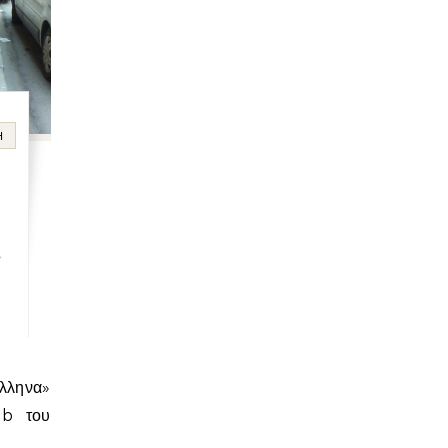
Η
e
!
ub του