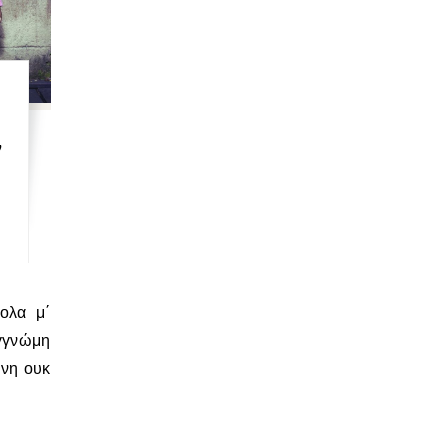
ν
υγγνώμη
ένη ουκ