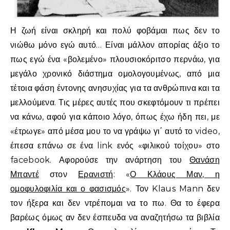
Η ζωή είναι σκληρή και πολύ φοβάμαι πως δεν το
νιώθω μόνο εγώ αυτό… Είναι μάλλον απορίας άξιο το
πως εγώ ένα «βολεμένο» πλουσιοκόριτσο περνάω, για
μεγάλο χρονικό διάστημα ομολογουμένως, από μια
τέτοια φάση έντονης ανησυχίας για τα ανθρώπινα και τα
μελλούμενα. Τις μέρες αυτές που σκεφτόμουν τι πρέπει
να κάνω, αφού για κάποιο λόγο, όπως έχω ήδη πει, με
«έτρωγε» από μέσα μου το να γράψω γι΄ αυτό το video,
έπεσα επάνω σε ένα link ενός «φιλικού τοίχου» στο
facebook. Αφορούσε την ανάρτηση του
Θανάση
Μπαντέ
στον
Ερανιστή
: «
Ο Κλάους Μαν, η
ομοφυλοφιλία και ο φασισμός
». Τον Klaus Mann δεν
τον ήξερα και δεν ντρέπομαι να το πω. Θα το έφερα
βαρέως όμως αν δεν έσπευδα να αναζητήσω τα βιβλία