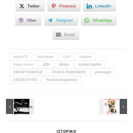
Twitter
Pinterest
LinkedIn
Viber
Telegram
WhatsApp
Email
AlphaTV
facebook
GAY
hipster
Klaus Mann
ΖΩΗ
θέαμα
ομοφυλοφιλία
ΟΜΟΦΥΛΟΦΙΛΟΣ
ΠΑΟΛΑ ΡΕΒΕΝΙΩΤΗ
ρατσισμός
ΣΤΕΡΕΟΤΥΠΑ
Τατιάνα Στεφανίδου
ΙΣΤΟΡΙΚΌ