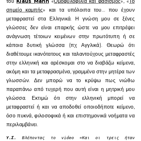
του
Klaus Mann
«
Ομοφυλοφιλία και φασισμός
», «
Το
σημείο καμπής
» και τα υπόλοιπα του… που έχουν
μεταφραστεί στα Ελληνικά. Η γνώση μου σε ξένες
γλώσσες δεν είναι επαρκής ώστε να μου επιτρέψει
ανάγνωση τέτοιων κειμένων στην πρωτότυπη ή σε
κάποια δυτική γλώσσα (πχ Αγγλικά). Θεωρώ ότι
διαθέτουμε ικανότατους και ταλαντούχους μεταφραστές
στην ελληνική και αρέσκομαι στο να διαβάζω κείμενα,
ακόμη και τα μεταφρασμένα, γραμμένα στην μητέρα των
γλωσσών. Δεν μπορώ να το κρύψω πως νιώθω
παραπάνω από τυχερή που αυτή είναι η μητρική μου
γλώσσα. Εκτιμώ ότι στην ελληνική μπορεί να
μεταφραστεί ή και να αποδοθεί οποιοδήποτε κείμενο,
όσο πυκνά, φιλοσοφικά ή και επιστημονικά νοήματα να
περιλαμβάνει.
Υ.Σ.
Βλέποντας το video «Και οι τρεις ήταν