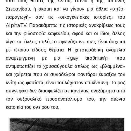
από τους θεατές της Ανίτας Πάνια ή της Τατιάνας
Στεφανίδου, ή ακόμη και να γίνουν μια άθλια «υπέρ-
παραγωγή» σαν τις «οικογενειακές ιστορίες» του
AlphaTV. Παρακάμπτω τις ιστορικές ανακρίβειες τους
και την φιλοσοφία καφενείου, αφού και οι ίδιοι, άλλος
λίγο και άλλος πολύ, το «φωνάζουν» πως είναι άσχετοι
με τέτοιου είδους θέματα. Η χιπστεράδικη αναμελιά
αναμεμιγμένη με μια «gay αισθητική», που
αντιμετωπίζει τα χρυσαύγουλα απλώς ως «βλαμμένα»
και χαίρεται που οι συνάδελφοι φαντάροι έκραξαν τον
κνίτη ως φασίστα, είναι τουλάχιστον επικίνδυνη. Το ροζ
συννεφάκι δεν διασφαλίζει σε κανέναν, ανεξάρτητα από
τον σεξουαλικό προσανατολισμό του, την αιώνια
κατοικία του ονείρου του.