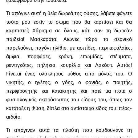
ξαλάφρωμα στην τουαλέτα.
Τι απόγινε αυτή η θεία δωρεά της φύσης, λάβετε φάγετε
τούτο μου εστίν το σώμα που θα καρπίσει και θα
καρπιστεί; Χάρισμα σε όλους, κάτι σαν τη δωρεάν
παιδεία! Μασκαράτα. Αιώνες τώρα το σερνικό
παρελαύνει, παγόνι ηλίθιο, με ασπίδες, περικεφαλαίες,
άμφια, πορφύρες, κράνη, επωμίδες, στέμματα,
ρεντιγκότες, πηλήκια, κουρέλια και Λακόστ. Αυτός!
Γίνεται ένας ολόκληρος μύθος από μόνος του. Ο
νικητής, ο ηγέτης, ο γόης, ο φονιάς, ο ποιητής,
περιφρονητής και κατακτητής και ποτέ μα ποτέ ο
φυσιολογικός εκπρόσωπος του είδους του, όπως τον
κατάταξε η Φύση, δίπλα στο αντίστοιχο είδος του: πέος-
αιδοίο.
Τι απόγιναν αυτά τα πλούτη που κουδουνάνε τη