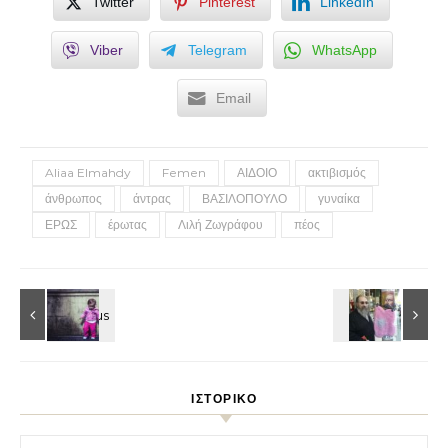
Twitter
Pinterest
LinkedIn
Viber
Telegram
WhatsApp
Email
Aliaa Elmahdy
Femen
ΑΙΔΟΙΟ
ακτιβισμός
άνθρωπος
άντρας
ΒΑΣΙΛΟΠΟΥΛΟ
γυναίκα
ΕΡΩΣ
έρωτας
Λιλή Ζωγράφου
πέος
ΙΣΤΟΡΙΚΌ
Ιστορικό