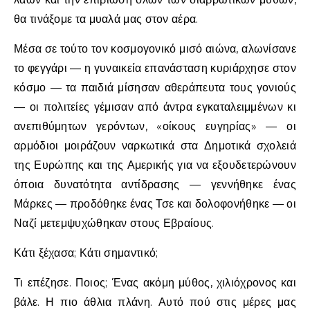
θα τινάξομε τα μυαλά μας στον αέρα.
Μέσα σε τούτο τον κοσμογονικό μισό αιώνα, αλωνίσανε
το φεγγάρι — η γυναικεία επανάσταση κυριάρχησε στον
κόσμο — τα παιδιά μίσησαν αθεράπευτα τους γονιούς
— οι πολιτείες γέμισαν από άντρα εγκαταλειμμένων κι
ανεπιθύμητων γερόντων, «οίκους ευγηρίας» — οι
αρμόδιοι μοιράζουν ναρκωτικά στα Δημοτικά σχολειά
της Ευρώπης και της Αμερικής για να εξουδετερώνουν
όποια δυνατότητα αντίδρασης — γεννήθηκε ένας
Μάρκες — προδόθηκε ένας Τσε και δολοφονήθηκε — οι
Ναζί μετεμψυχώθηκαν στους Εβραίους.
Κάτι ξέχασα; Κάτι σημαντικό;
Τι επέζησε. Ποιος; Ένας ακόμη μύθος, χιλιόχρονος και
βάλε. Η πιο άθλια πλάνη. Αυτό πού στις μέρες μας