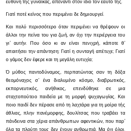
ευθύνη της γυναίκας, απέναντι στον ίδιο τον εαυτό της.
Γιατί ποτέ κείνος που περιμένει δε δημιουργεί.
Και πολύ περισσότερο όταν περιμένει να θρέψουν οι
άλλοι την πείνα του για ζωή, αν όχι την περιέργεια του
γι’ αυτήν. Που όσο κι αν είναι πενιχρή, κάποτε θ’
απαιτήσει την απάντηση: Γιατί η συνταγή απέτυχε; Γιατί
ο γάμος δεν έφερε και τη μεγάλη ευτυχία;
Ό μύθος παντοδύναμος, περπατώντας σαν τη δόξα
θεομόναχος σ’ ένα διαλυμένο κόσμο, διαβρωτικός,
εκπορνευτικός, ανήθικος, επενδύθηκε σε μια
σταχτοπούτειο παιδεία με τη μορφή ψυχαγωγίας. Και
ποιο παιδί δεν πέρασε από τη λαχτάρα για τη μοίρα τής
άθλιας, πλην πανέμορφης, δουλίτσας που τραβάει τα
πάνδεινα στα χέρια απάνθρωπων αφεντικών, που παρ’
όλα τα πλούτη τους δεν έχουν ανθρωπιά. Μα όχι όλοι.