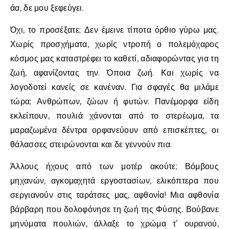
άα, δε μου ξεφεύγει.
Όχι, το προσέξατε; Δεν έμεινε τίποτα όρθιο γύρω μας.
Χωρίς προσχήματα, χωρίς ντροπή ο πολεμόχαρος
κόσμος μας καταστρέφει το καθετί, αδιαφορώντας για τη
ζωή, αφανίζοντας την. Όποια ζωή. Και χωρίς να
λογοδοτεί κανείς σε κανέναν. Για σφαγές θα μιλάμε
τώρα; Ανθρώπων, ζώων ή φυτών. Πανέμορφα είδη
εκλείπουν, πουλιά χάνονται από το στερέωμα, τα
μαραζωμένα δέντρα ορφανεύουν από επισκέπτες, οι
θάλασσες στειρώνονται και δε γεννούν πια.
Άλλους ήχους από των μοτέρ ακούτε; Βόμβους
μηχανών, αγκομαχητά εργοστασίων, ελικόπτερα που
σεργιανούν στις ταράτσες μας, αφθονία! Μια αφθονία
βάρβαρη που δολοφόνησε τη ζωή της Φύσης. Βούβανε
μηνύματα πουλιών, άλλαξε το χρώμα τ’ ουρανού,