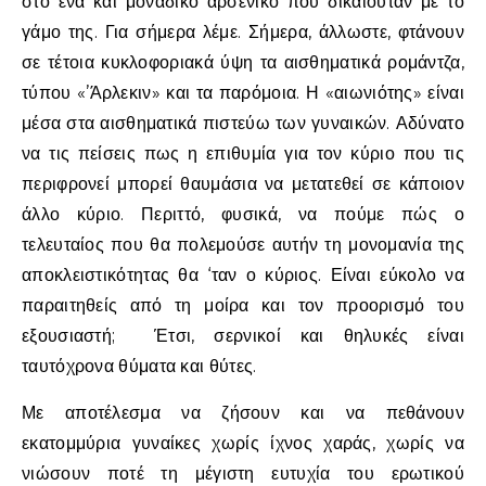
στο ένα και μοναδικό αρσενικό που δικαιούταν με το
γάμο της. Για σήμερα λέμε. Σήμερα, άλλωστε, φτάνουν
σε τέτοια κυκλοφοριακά ύψη τα αισθηματικά ρομάντζα,
τύπου «’Άρλεκιν» και τα παρόμοια. Η «αιωνιότης» είναι
μέσα στα αισθηματικά πιστεύω των γυναικών. Αδύνατο
να τις πείσεις πως η επιθυμία για τον κύριο που τις
περιφρονεί μπορεί θαυμάσια να μετατεθεί σε κάποιον
άλλο κύριο. Περιττό, φυσικά, να πούμε πώς ο
τελευταίος που θα πολεμούσε αυτήν τη μονομανία της
αποκλειστικότητας θα ‘ταν ο κύριος. Είναι εύκολο να
παραιτηθείς από τη μοίρα και τον προορισμό του
εξουσιαστή; Έτσι, σερνικοί και θηλυκές είναι
ταυτόχρονα θύματα και θύτες.
Με αποτέλεσμα να ζήσουν και να πεθάνουν
εκατομμύρια γυναίκες χωρίς ίχνος χαράς, χωρίς να
νιώσουν ποτέ τη μέγιστη ευτυχία του ερωτικού