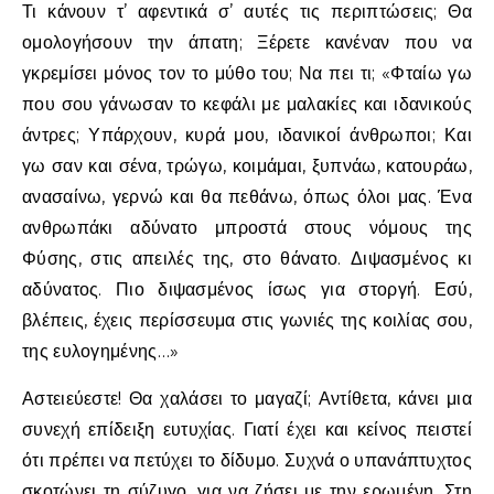
Τι κάνουν τ’ αφεντικά σ’ αυτές τις περιπτώσεις; Θα
ομολογήσουν την άπατη; Ξέρετε κανέναν που να
γκρεμίσει μόνος τον το μύθο του; Να πει τι; «Φταίω γω
που σου γάνωσαν το κεφάλι με μαλακίες και ιδανικούς
άντρες; Υπάρχουν, κυρά μου, ιδανικοί άνθρωποι; Και
γω σαν και σένα, τρώγω, κοιμάμαι, ξυπνάω, κατουράω,
ανασαίνω, γερνώ και θα πεθάνω, όπως όλοι μας. Ένα
ανθρωπάκι αδύνατο μπροστά στους νόμους της
Φύσης, στις απειλές της, στο θάνατο. Διψασμένος κι
αδύνατος. Πιο διψασμένος ίσως για στοργή. Εσύ,
βλέπεις, έχεις περίσσευμα στις γωνιές της κοιλίας σου,
της ευλογημένης…»
Αστειεύεστε! Θα χαλάσει το μαγαζί; Αντίθετα, κάνει μια
συνεχή επίδειξη ευτυχίας. Γιατί έχει και κείνος πειστεί
ότι πρέπει να πετύχει το δίδυμο. Συχνά ο υπανάπτυχτος
σκοτώνει τη σύζυγο, για να ζήσει με την ερωμένη. Στη