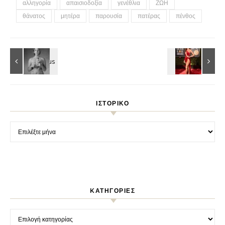
αλληγορία
απαισιοδοξία
γενέθλια
ΖΩΗ
θάνατος
μητέρα
παρουσία
πατέρας
πένθος
ΙΣΤΟΡΙΚΌ
Ιστορικό
KΑΤΗΓΟΡΊΕΣ
Kατηγορίες