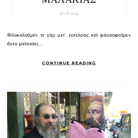
18.08.2019
Φιλοκαλοῦμέν τε γὰρ μετ᾽ εὐτελείας καὶ φιλοσοφοῦμεν
ἄνευ μαλακίας·...
CONTINUE READING