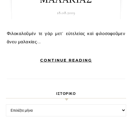
18.08.2019
Φιλοκαλοῦμέν τε γὰρ μετ᾽ εὐτελείας καὶ φιλοσοφοῦμεν
ἄνευ μαλακίας·...
CONTINUE READING
ΙΣΤΟΡΙΚΌ
Ιστορικό