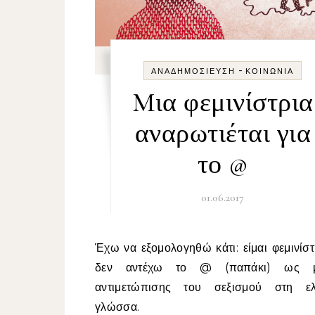
-
ΑΝΑΔΗΜΟΣΊΕΥΣΗ
ΚΟΙΝΩΝΊΑ
Mια φεμινίστρια
αναρωτιέται για
το @
01.06.2017
Έχω να εξομολογηθώ κάτι: είμαι φεμινίστρια και
δεν αντέχω το @ (παπάκι) ως μ
αντιμετώπισης του σεξισμού στη ελ
γλώσσα.