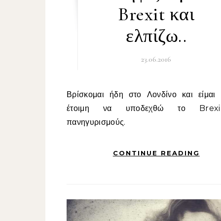
Brexit και
ελπίζω..
23.06.2016
Βρίσκομαι ήδη στο Λονδίνο και είμαι ψυχικά
έτοιμη να υποδεχθώ το Brex
πανηγυρισμούς.
CONTINUE READING