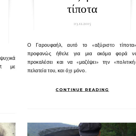
τίποτα
03.12.2015
Ο Γαρουφαήλ, αυτό το «αξύριστo τίποτα»,
προφανώς ήθελε για μια ακόμα φορά ν
προκαλέσει και να «μαζέψει» την «πολιτική
it με
πελατεία του, και όχι μόνο..
CONTINUE READING