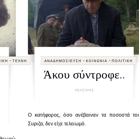
-
-
-
ΤΙΚΉ
ΤΈΧΝΗ
ΑΝΑΔΗΜΟΣΊΕΥΣΗ
ΚΟΙΝΩΝΊΑ
ΠΟΛΙΤΙΚΉ
Άκου σύντροφε..
19.07.2015
.
Ο κατήφορος, όσο ανέβαιναν τα ποσοστά του
Συριζα, δεν είχε τελειωμό.